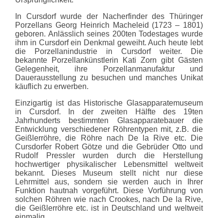
In Cursdorf wurde der Nacherfinder des Thüringer
Porzellans Georg Heinrich Macheleid (1723 – 1801)
geboren. Anlässlich seines 200ten Todestages wurde
ihm in Cursdorf ein Denkmal geweiht. Auch heute lebt
die Porzellanindustrie in Cursdorf weiter. Die
bekannte Porzellankünstlerin Kati Zorn gibt Gästen
Gelegenheit, ihre Porzellanmanufaktur und
Dauerausstellung zu besuchen und manches Unikat
käuflich zu erwerben.
Einzigartig ist das Historische Glasapparatemuseum
in Cursdorf. In der zweiten Hälfte des 19ten
Jahrhunderts bestimmten Glasapparatebauer die
Entwicklung verschiedener Röhrentypen mit, z.B. die
Geißlerröhre, die Röhre nach De la Rive etc. Die
Cursdorfer Robert Götze und die Gebrüder Otto und
Rudolf Pressler wurden durch die Herstellung
hochwertiger physikalischer Lebensmittel weltweit
bekannt. Dieses Museum stellt nicht nur diese
Lehrmittel aus, sondern sie werden auch in Ihrer
Funktion hautnah vorgeführt. Diese Vorführung von
solchen Röhren wie nach Crookes, nach De la Rive,
die Geißlerröhre etc. ist in Deutschland und weltweit
einmalig.